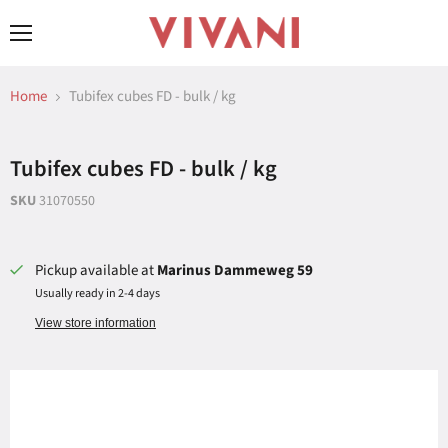
Menu
Home
Tubifex cubes FD - bulk / kg
Tubifex cubes FD - bulk / kg
SKU
31070550
Pickup available at
Marinus Dammeweg 59
Usually ready in 2-4 days
View store information