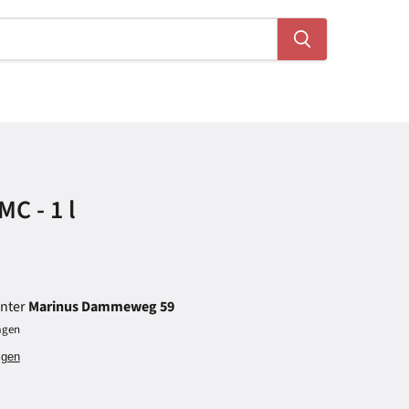
C - 1 l
unter
Marinus Dammeweg 59
Tagen
igen