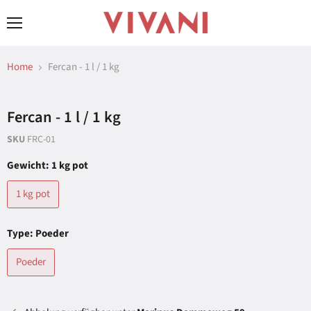
Menü
Home
Fercan - 1 l / 1 kg
Fercan - 1 l / 1 kg
SKU
FRC-01
Gewicht:
1 kg pot
1 kg pot
Type:
Poeder
Poeder