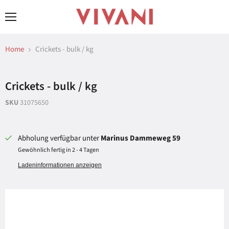
Menü
Home
Crickets - bulk / kg
Crickets - bulk / kg
SKU
31075650
Abholung verfügbar unter
Marinus Dammeweg 59
Gewöhnlich fertig in 2 - 4 Tagen
Ladeninformationen anzeigen